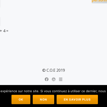
personn
 + 4 =
© C.O.E 2019
 expérience sur notre site. Si vous continuez à utiliser ce dernier, nous
Azera Shop
est propulsé par
WordPress
OK
NON
EN SAVOIR PLUS