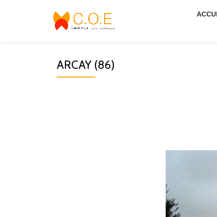
ACCU
Aller
au
contenu
ARCAY (86)