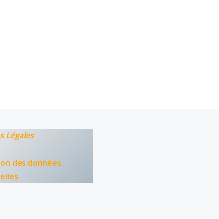
s Légales
ion des données
elles