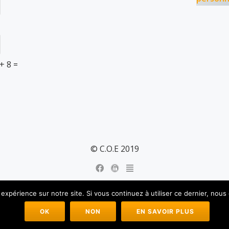
 + 8 =
© C.O.E 2019
 expérience sur notre site. Si vous continuez à utiliser ce dernier, nous
Azera Shop
est propulsé par
WordPress
OK
NON
EN SAVOIR PLUS