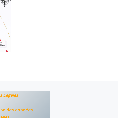
s Légales
ion des données
elles