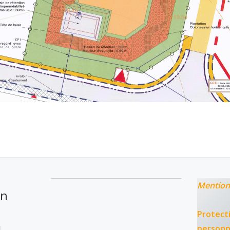
Mention
on
Protect
personn