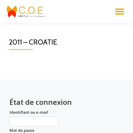
DÉ
Aller
au
LA
contenu
2011 – CROATIE
NA
État de connexion
Identifiant ou e-mail
Mot de passe