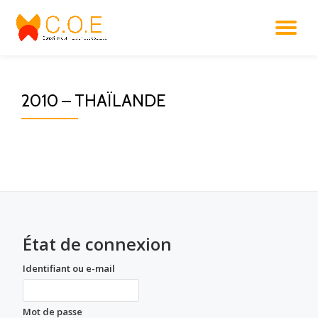
DÉ
Aller
au
LA
contenu
2010 – THAÏLANDE
NA
État de connexion
Identifiant ou e-mail
Mot de passe