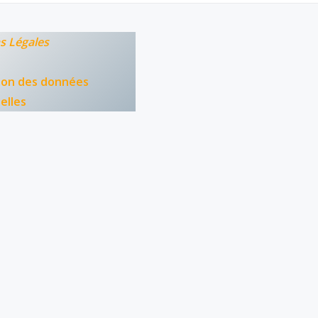
s Légales
ion des données
elles